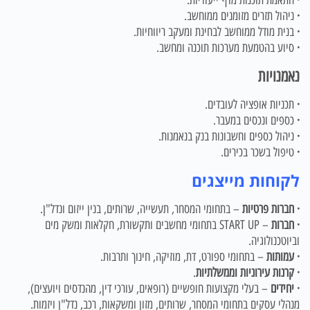
·
התאמת תוכנות מדף ייעודיות.
·
ניהול תזרים מזומנים ממוחשב.
·
בנית מודל ממוחשב לבחינת ומעקב ריווחיות.
·
סיוע בהטמעת מערכות תוכנה ומחשב.
נאמנויות
·
תכניות אופציה לעובדים.
·
כספים ונכסים במעבר.
·
ניהול כספים וחשבונות בנק בנאמנות.
·
טיפול בשכר בכירים.
לקוחות מייצגים
·
חברות פרטיות
– בתחומי המסחר, תעשייה, שרותים, בנין ייזום ונדל"ן.
·
חברות
– START UP בתחומי מחשבים ותקשורת, חקלאות ומשק מים
וביוטכנולוגיה.
·
עמותות
– בתחומי ספורט, דת, מוזיקה, חינוך ותרבות.
·
קרנות עירוניות וממשלתיות
.
·
יחידים
– בעלי מקצועות חופשיים (רופאים, עורכי דין, מהנדסים ויועצים),
מנהלי עסקים בתחומי המסחר, שרותים, מזון ומשקאות, רכב, נדל"ן ויזמות.