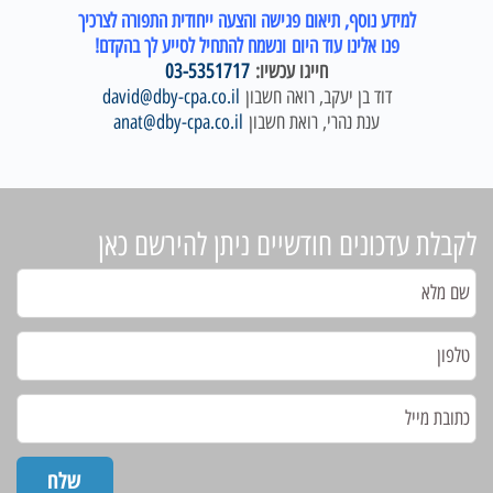
למידע נוסף, תיאום פגישה והצעה ייחודית התפורה לצרכיך
פנו אלינו עוד היום ונשמח להתחיל לסייע לך בהקדם!
חייגו עכשיו:
03-5351717
דוד בן יעקב, רואה חשבון
david@dby-cpa.co.il
ענת נהרי, רואת חשבון
anat@dby-cpa.co.il
לקבלת עדכונים חודשיים ניתן להירשם כאן